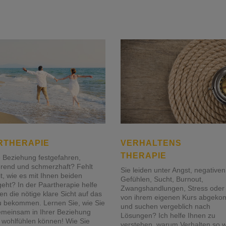
RTHERAPIE
VERHALTENS
THERAPIE
re Beziehung festgefahren,
ierend und schmerzhaft? Fehlt
Sie leiden unter Angst, negativen
it, wie es mit Ihnen beiden
Gefühlen, Sucht, Burnout,
geht? In der Paartherapie helfe
Zwangshandlungen, Stress oder 
en die nötige klare Sicht auf das
von ihrem eigenen Kurs abgek
 bekommen. Lernen Sie, wie Sie
und suchen vergeblich nach
emeinsam in Ihrer Beziehung
Lösungen? Ich helfe Ihnen zu
 wohlfühlen können! Wie Sie
verstehen, warum Verhalten so w