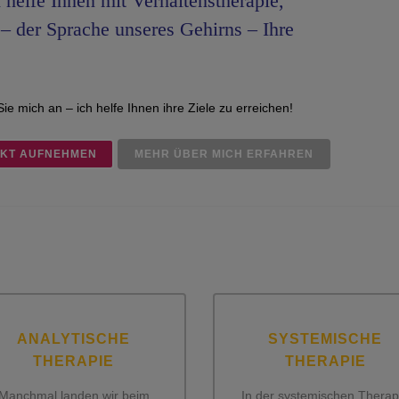
 helfe Ihnen mit Verhaltenstherapie,
– der Sprache unseres Gehirns – Ihre
ie mich an – ich helfe Ihnen ihre Ziele zu erreichen!
AKT AUFNEHMEN
MEHR ÜBER MICH ERFAHREN
ANALYTISCHE
SYSTEMISCHE
THERAPIE
THERAPIE
Manchmal landen wir beim
In der systemischen Therap