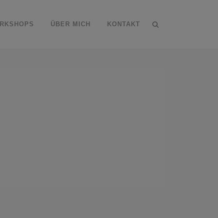
RKSHOPS
ÜBER MICH
KONTAKT
in gekommen.
uns so zu nutzen,
AU DAMIT,