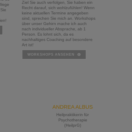
Ziel Sie auch verfolgen, Sie haben ein
 Wege
Recht darauf, sich wohlzufühlen! Wenn
 Sie
keine aktuellen Termine angegeben
sind, sprechen Sie mich an. Workshops
ien!
über unser Gehirn mache ich auch
nach individueller Absprache, ab 1
Person. Es lohnt sich, da es
nachhaltiges Coaching auf besondere
Art ist!
WORKSHOPS ANSEHEN
ANDREA ALBUS
Heilpraktikerin für
Psychotherapie
(HeilprG)